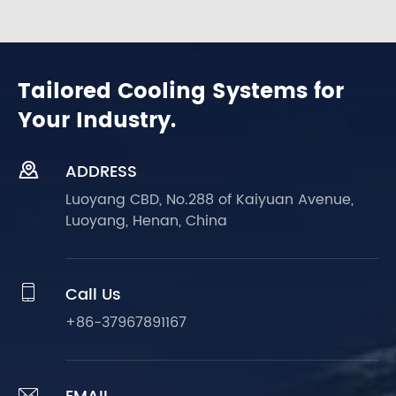
Tailored Cooling Systems for
Your Industry.

ADDRESS
Luoyang CBD, No.288 of Kaiyuan Avenue,
Luoyang, Henan, China

Call Us
+86-37967891167
