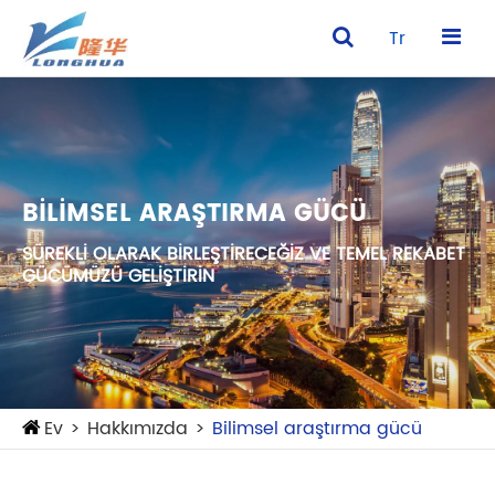
Tr
BILIMSEL ARAŞTIRMA GÜCÜ
SÜREKLI OLARAK BIRLEŞTIRECEĞIZ VE TEMEL REKABET
GÜCÜMÜZÜ GELIŞTIRIN
Ev
Hakkımızda
Bilimsel araştırma gücü