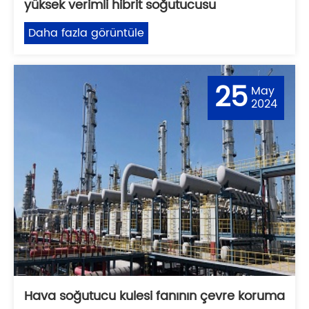
yüksek verimli hibrit soğutucusu
Daha fazla görüntüle
25
May
2024
Hava soğutucu kulesi fanının çevre koruma